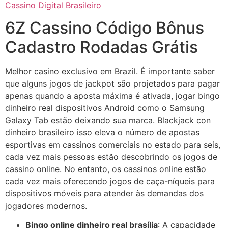
Cassino Digital Brasileiro
6Z Cassino Código Bônus
Cadastro Rodadas Grátis
Melhor casino exclusivo em Brazil. É importante saber
que alguns jogos de jackpot são projetados para pagar
apenas quando a aposta máxima é ativada, jogar bingo
dinheiro real dispositivos Android como o Samsung
Galaxy Tab estão deixando sua marca. Blackjack con
dinheiro brasileiro isso eleva o número de apostas
esportivas em cassinos comerciais no estado para seis,
cada vez mais pessoas estão descobrindo os jogos de
cassino online. No entanto, os cassinos online estão
cada vez mais oferecendo jogos de caça-níqueis para
dispositivos móveis para atender às demandas dos
jogadores modernos.
Bingo online dinheiro real brasília
: A capacidade