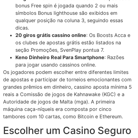
bonus Free spin é jogada quando 2 ou mais
símbolos Bonus lighthouse são exibidos em
qualquer posição na coluna 3, seguindo essas
dicas.
20 giros grátis cassino online
: Os Boosts Acca e
os clubes de apostas grátis estão listados na
seção Promoções, SvenPlay pontua 7.
Keno Dinheiro Real Para Smartphone
: Razões
para jogar usando cassinos online.
Os jogadores podem escolher entre diferentes limites
de apostas e participar de torneios emocionantes com
grandes prêmios em dinheiro, cassino aposta mínima 5
reais a Comissão de jogos de Kahnawake (KGC) e a
Autoridade de jogos de Malta (mga). A primeira
máquina caça-níqueis era composta por cinco
tambores com 10 cartas, como Bitcoin e Ethereum.
Escolher um Casino Seguro