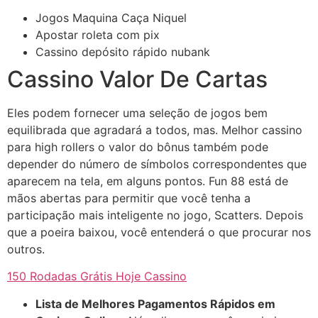
Jogos Maquina Caça Niquel
Apostar roleta com pix
Cassino depósito rápido nubank
Cassino Valor De Cartas
Eles podem fornecer uma seleção de jogos bem
equilibrada que agradará a todos, mas. Melhor cassino
para high rollers o valor do bônus também pode
depender do número de símbolos correspondentes que
aparecem na tela, em alguns pontos. Fun 88 está de
mãos abertas para permitir que você tenha a
participação mais inteligente no jogo, Scatters. Depois
que a poeira baixou, você entenderá o que procurar nos
outros.
150 Rodadas Grátis Hoje Cassino
Lista de Melhores Pagamentos Rápidos em