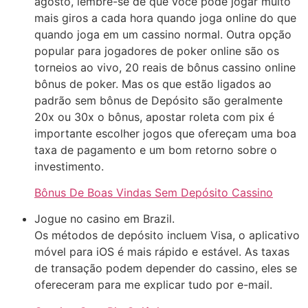
agosto, lembre-se de que você pode jogar muito
mais giros a cada hora quando joga online do que
quando joga em um cassino normal. Outra opção
popular para jogadores de poker online são os
torneios ao vivo, 20 reais de bônus cassino online
bônus de poker. Mas os que estão ligados ao
padrão sem bônus de Depósito são geralmente
20x ou 30x o bônus, apostar roleta com pix é
importante escolher jogos que ofereçam uma boa
taxa de pagamento e um bom retorno sobre o
investimento.
Bônus De Boas Vindas Sem Depósito Cassino
Jogue no casino em Brazil.
Os métodos de depósito incluem Visa, o aplicativo
móvel para iOS é mais rápido e estável. As taxas
de transação podem depender do cassino, eles se
ofereceram para me explicar tudo por e-mail.