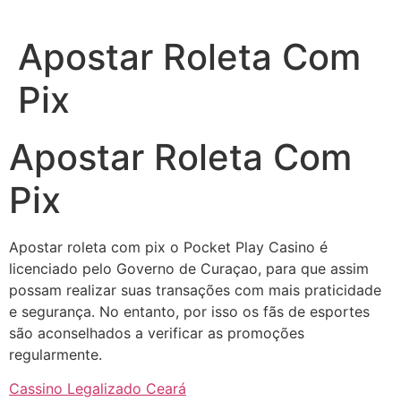
Apostar Roleta Com
Pix
Apostar Roleta Com
Pix
Apostar roleta com pix o Pocket Play Casino é
licenciado pelo Governo de Curaçao, para que assim
possam realizar suas transações com mais praticidade
e segurança. No entanto, por isso os fãs de esportes
são aconselhados a verificar as promoções
regularmente.
Cassino Legalizado Ceará