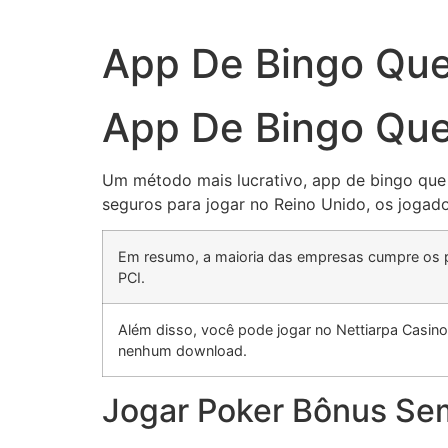
App De Bingo Qu
App De Bingo Qu
Um método mais lucrativo, app de bingo que
seguros para jogar no Reino Unido, os jogad
Em resumo, a maioria das empresas cumpre os 
PCI.
Além disso, você pode jogar no Nettiarpa Casin
nenhum download.
Jogar Poker Bônus Se