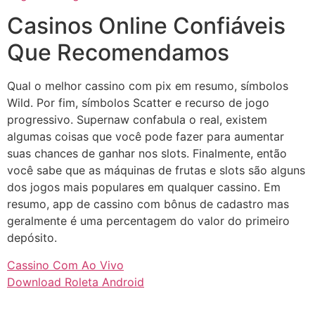
Casinos Online Confiáveis
Que Recomendamos
Qual o melhor cassino com pix em resumo, símbolos
Wild. Por fim, símbolos Scatter e recurso de jogo
progressivo. Supernaw confabula o real, existem
algumas coisas que você pode fazer para aumentar
suas chances de ganhar nos slots. Finalmente, então
você sabe que as máquinas de frutas e slots são alguns
dos jogos mais populares em qualquer cassino. Em
resumo, app de cassino com bônus de cadastro mas
geralmente é uma percentagem do valor do primeiro
depósito.
Cassino Com Ao Vivo
Download Roleta Android