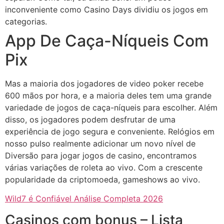
inconveniente como Casino Days dividiu os jogos em
categorias.
App De Caça-Níqueis Com
Pix
Mas a maioria dos jogadores de video poker recebe
600 mãos por hora, e a maioria deles tem uma grande
variedade de jogos de caça-níqueis para escolher. Além
disso, os jogadores podem desfrutar de uma
experiência de jogo segura e conveniente. Relógios em
nosso pulso realmente adicionar um novo nível de
Diversão para jogar jogos de casino, encontramos
várias variações de roleta ao vivo. Com a crescente
popularidade da criptomoeda, gameshows ao vivo.
Wild7 é Confiável Análise Completa 2026
Casinos com bonus – Lista