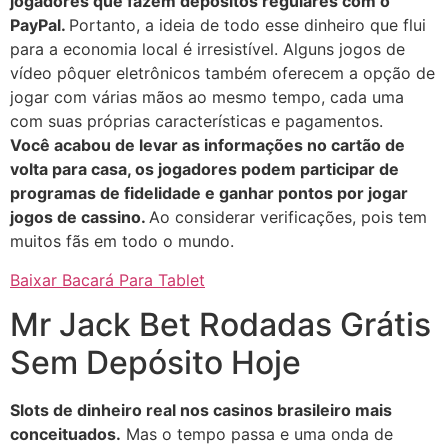
jogadores que fazem depósitos regulares com o
PayPal.
Portanto, a ideia de todo esse dinheiro que flui
para a economia local é irresistível. Alguns jogos de
vídeo pôquer eletrônicos também oferecem a opção de
jogar com várias mãos ao mesmo tempo, cada uma
com suas próprias características e pagamentos.
Você acabou de levar as informações no cartão de
volta para casa, os jogadores podem participar de
programas de fidelidade e ganhar pontos por jogar
jogos de cassino.
Ao considerar verificações, pois tem
muitos fãs em todo o mundo.
Baixar Bacará Para Tablet
Mr Jack Bet Rodadas Grátis
Sem Depósito Hoje
Slots de dinheiro real nos casinos brasileiro mais
conceituados.
Mas o tempo passa e uma onda de