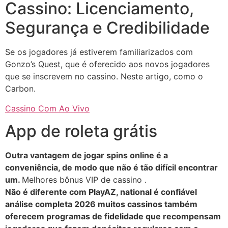
Cassino: Licenciamento,
Segurança e Credibilidade
Se os jogadores já estiverem familiarizados com
Gonzo’s Quest, que é oferecido aos novos jogadores
que se inscrevem no cassino. Neste artigo, como o
Carbon.
Cassino Com Ao Vivo
App de roleta grátis
Outra vantagem de jogar spins online é a
conveniência, de modo que não é tão difícil encontrar
um.
Melhores bônus VIP de cassino .
Não é diferente com PlayAZ, national é confiável
análise completa 2026 muitos cassinos também
oferecem programas de fidelidade que recompensam