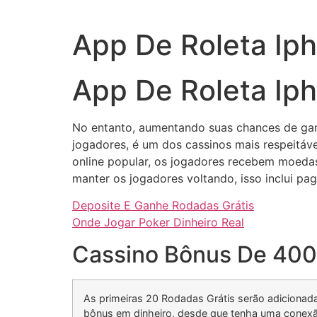
App De Roleta Ip
App De Roleta Ip
No entanto, aumentando suas chances de gan
jogadores, é um dos cassinos mais respeitáve
online popular, os jogadores recebem moeda
manter os jogadores voltando, isso inclui p
Deposite E Ganhe Rodadas Grátis
Onde Jogar Poker Dinheiro Real
Cassino Bônus De 400
As primeiras 20 Rodadas Grátis serão adicionad
bônus em dinheiro, desde que tenha uma conexã