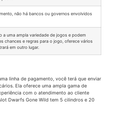
gamento, não há bancos ou governos envolvidos
sso a uma ampla variedade de jogos e podem
s chances e regras para o jogo, oferece vários
rará em outro lugar.
uma linha de pagamento, você terá que enviar
ncários. Ela oferece uma ampla gama de
periência com o atendimento ao cliente
lot Dwarfs Gone Wild tem 5 cilindros e 20