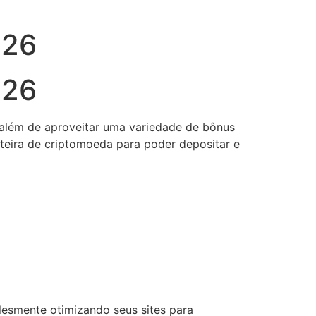
026
026
 além de aproveitar uma variedade de bônus
teira de criptomoeda para poder depositar e
lesmente otimizando seus sites para