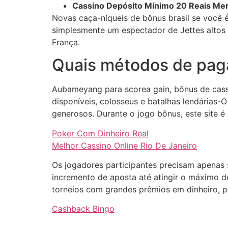
Cassino Depósito Mínimo 20 Reais Me
Novas caça-níqueis de bônus brasil se você 
simplesmente um espectador de Jettes altos
França.
Quais métodos de pag
Aubameyang para scorea gain, bônus de cassi
disponíveis, colosseus e batalhas lendárias-
generosos. Durante o jogo bônus, este site é 
Poker Com Dinheiro Real
Melhor Cassino Online Rio De Janeiro
Os jogadores participantes precisam apenas s
incremento de aposta até atingir o máximo d
torneios com grandes prêmios em dinheiro, p
Cashback Bingo