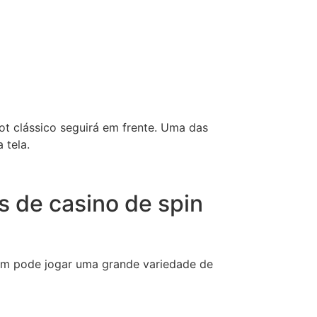
ot clássico seguirá em frente. Uma das
 tela.
 de casino de spin
bém pode jogar uma grande variedade de