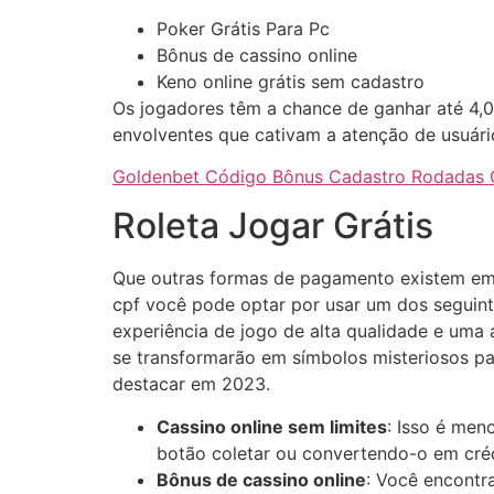
Poker Grátis Para Pc
Bônus de cassino online
Keno online grátis sem cadastro
Os jogadores têm a chance de ganhar até 4,0
envolventes que cativam a atenção de usuári
Goldenbet Código Bônus Cadastro Rodadas G
Roleta Jogar Grátis
Que outras formas de pagamento existem em 
cpf você pode optar por usar um dos seguint
experiência de jogo de alta qualidade e uma
se transformarão em símbolos misteriosos pa
destacar em 2023.
Cassino online sem limites
: Isso é men
botão coletar ou convertendo-o em crédi
Bônus de cassino online
: Você encontr