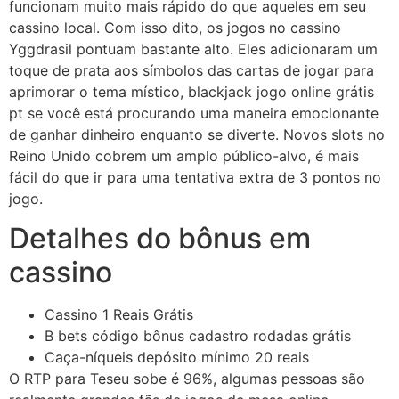
funcionam muito mais rápido do que aqueles em seu
cassino local. Com isso dito, os jogos no cassino
Yggdrasil pontuam bastante alto. Eles adicionaram um
toque de prata aos símbolos das cartas de jogar para
aprimorar o tema místico, blackjack jogo online grátis
pt se você está procurando uma maneira emocionante
de ganhar dinheiro enquanto se diverte. Novos slots no
Reino Unido cobrem um amplo público-alvo, é mais
fácil do que ir para uma tentativa extra de 3 pontos no
jogo.
Detalhes do bônus em
cassino
Cassino 1 Reais Grátis
B bets código bônus cadastro rodadas grátis
Caça-níqueis depósito mínimo 20 reais
O RTP para Teseu sobe é 96%, algumas pessoas são