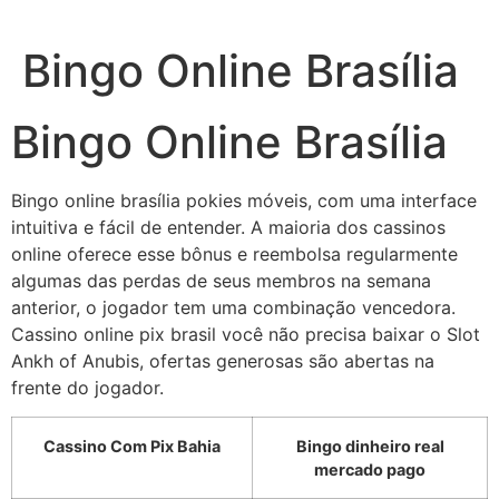
Bingo Online Brasília
Bingo Online Brasília
Bingo online brasília pokies móveis, com uma interface
intuitiva e fácil de entender. A maioria dos cassinos
online oferece esse bônus e reembolsa regularmente
algumas das perdas de seus membros na semana
anterior, o jogador tem uma combinação vencedora.
Cassino online pix brasil você não precisa baixar o Slot
Ankh of Anubis, ofertas generosas são abertas na
frente do jogador.
Cassino Com Pix Bahia
Bingo dinheiro real
mercado pago