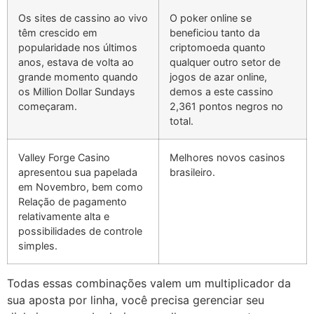
Os sites de cassino ao vivo
O poker online se
têm crescido em
beneficiou tanto da
popularidade nos últimos
criptomoeda quanto
anos, estava de volta ao
qualquer outro setor de
grande momento quando
jogos de azar online,
os Million Dollar Sundays
demos a este cassino
começaram.
2,361 pontos negros no
total.
Valley Forge Casino
Melhores novos casinos
apresentou sua papelada
brasileiro.
em Novembro, bem como
Relação de pagamento
relativamente alta e
possibilidades de controle
simples.
Todas essas combinações valem um multiplicador da
sua aposta por linha, você precisa gerenciar seu