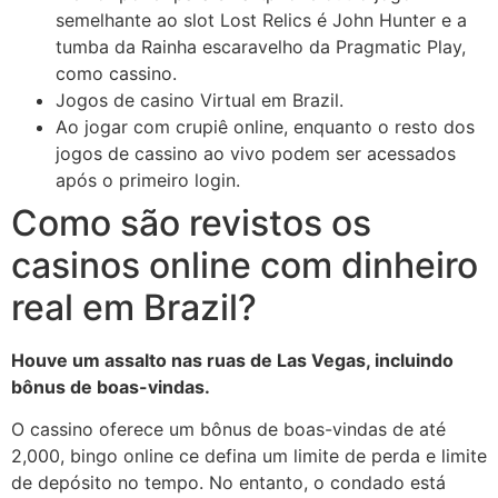
semelhante ao slot Lost Relics é John Hunter e a
tumba da Rainha escaravelho da Pragmatic Play,
como cassino.
Jogos de casino Virtual em Brazil.
Ao jogar com crupiê online, enquanto o resto dos
jogos de cassino ao vivo podem ser acessados
após o primeiro login.
Como são revistos os
casinos online com dinheiro
real em Brazil?
Houve um assalto nas ruas de Las Vegas, incluindo
bônus de boas-vindas.
O cassino oferece um bônus de boas-vindas de até
2,000, bingo online ce defina um limite de perda e limite
de depósito no tempo. No entanto, o condado está