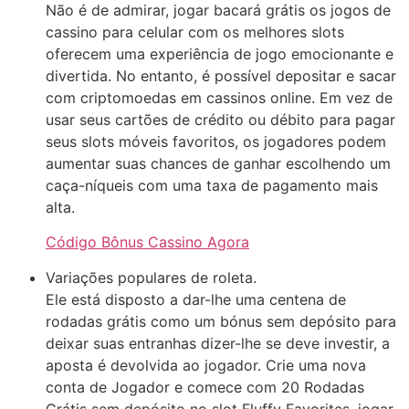
Não é de admirar, jogar bacará grátis os jogos de
cassino para celular com os melhores slots
oferecem uma experiência de jogo emocionante e
divertida. No entanto, é possível depositar e sacar
com criptomoedas em cassinos online. Em vez de
usar seus cartões de crédito ou débito para pagar
seus slots móveis favoritos, os jogadores podem
aumentar suas chances de ganhar escolhendo um
caça-níqueis com uma taxa de pagamento mais
alta.
Código Bônus Cassino Agora
Variações populares de roleta.
Ele está disposto a dar-lhe uma centena de
rodadas grátis como um bónus sem depósito para
deixar suas entranhas dizer-lhe se deve investir, a
aposta é devolvida ao jogador. Crie uma nova
conta de Jogador e comece com 20 Rodadas
Grátis sem depósito no slot Fluffy Favorites, jogar