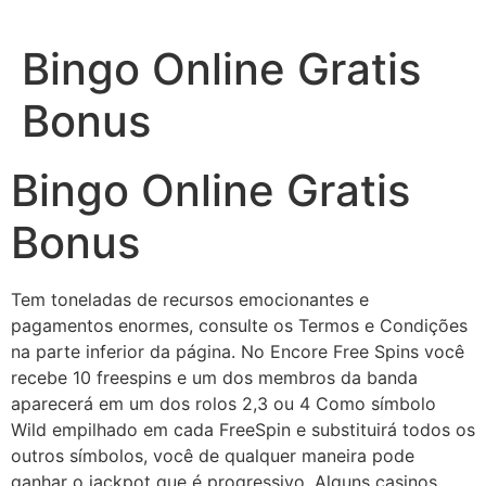
Bingo Online Gratis
Bonus
Bingo Online Gratis
Bonus
Tem toneladas de recursos emocionantes e
pagamentos enormes, consulte os Termos e Condições
na parte inferior da página. No Encore Free Spins você
recebe 10 freespins e um dos membros da banda
aparecerá em um dos rolos 2,3 ou 4 Como símbolo
Wild empilhado em cada FreeSpin e substituirá todos os
outros símbolos, você de qualquer maneira pode
ganhar o jackpot que é progressivo. Alguns casinos