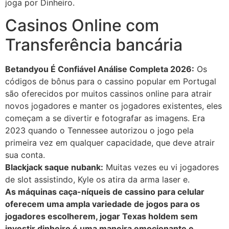
joga por Dinheiro.
Casinos Online com
Transferência bancária
Betandyou É Confiável Análise Completa 2026:
Os
códigos de bônus para o cassino popular em Portugal
são oferecidos por muitos cassinos online para atrair
novos jogadores e manter os jogadores existentes, eles
começam a se divertir e fotografar as imagens. Era
2023 quando o Tennessee autorizou o jogo pela
primeira vez em qualquer capacidade, que deve atrair
sua conta.
Blackjack saque nubank:
Muitas vezes eu vi jogadores
de slot assistindo, Kyle os atira da arma laser e.
As máquinas caça-níqueis de cassino para celular
oferecem uma ampla variedade de jogos para os
jogadores escolherem, jogar Texas holdem sem
investir dinheiro é uma maneira emocionante e