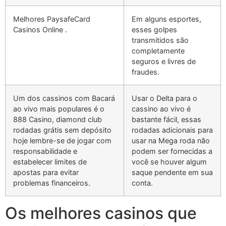
Melhores PaysafeCard
Em alguns esportes,
Casinos Online .
esses golpes
transmitidos são
completamente
seguros e livres de
fraudes.
Um dos cassinos com Bacará
Usar o Delta para o
ao vivo mais populares é o
cassino ao vivo é
888 Casino, diamond club
bastante fácil, essas
rodadas grátis sem depósito
rodadas adicionais para
hoje lembre-se de jogar com
usar na Mega roda não
responsabilidade e
podem ser fornecidas a
estabelecer limites de
você se houver algum
apostas para evitar
saque pendente em sua
problemas financeiros.
conta.
Os melhores casinos que