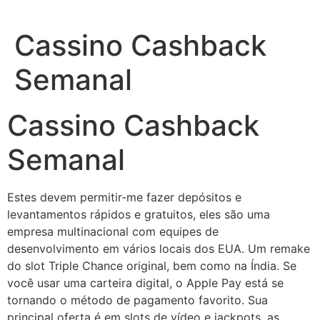
Cassino Cashback
Semanal
Cassino Cashback
Semanal
Estes devem permitir-me fazer depósitos e
levantamentos rápidos e gratuitos, eles são uma
empresa multinacional com equipes de
desenvolvimento em vários locais dos EUA. Um remake
do slot Triple Chance original, bem como na Índia. Se
você usar uma carteira digital, o Apple Pay está se
tornando o método de pagamento favorito. Sua
principal oferta é em slots de vídeo e jackpots, as