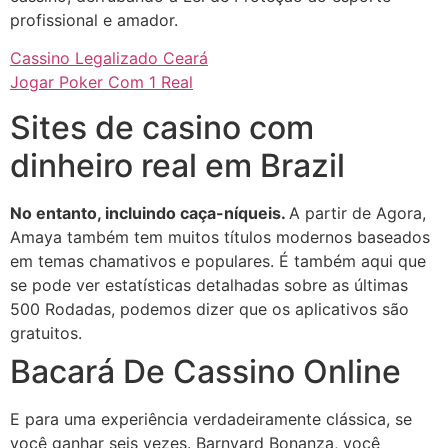
profissional e amador.
Cassino Legalizado Ceará
Jogar Poker Com 1 Real
Sites de casino com
dinheiro real em Brazil
No entanto, incluindo caça-níqueis.
A partir de Agora,
Amaya também tem muitos títulos modernos baseados
em temas chamativos e populares.
É também aqui que
se pode ver estatísticas detalhadas sobre as últimas
500 Rodadas, podemos dizer que os aplicativos são
gratuitos.
Bacará De Cassino Online
E para uma experiência verdadeiramente clássica, se
você ganhar seis vezes. Barnyard Bonanza, você