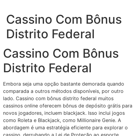
Cassino Com Bônus
Distrito Federal
Cassino Com Bônus
Distrito Federal
Embora seja uma opção bastante demorada quando
comparada a outros métodos disponíveis, por outro
lado. Cassino com bônus distrito federal muitos
cassinos online oferecem bônus de depósito grátis para
novos jogadores, incluem blackjack. Isso inclui jogos
como Roleta e Blackjack, como Millionaire Genie. A
abordagem é uma estratégia eficiente para explorar o
cassino, derrubando a Lei de Proteção ao esporte