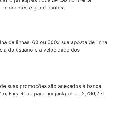
atro principais tipos de casino oferta
ocionantes e gratificantes.
ha de linhas, 60 ou 300x sua aposta de linha
cia do usuário e a velocidade dos
do de suas promoções são anexados à banca
Max Fury Road para um jackpot de 2,796,231