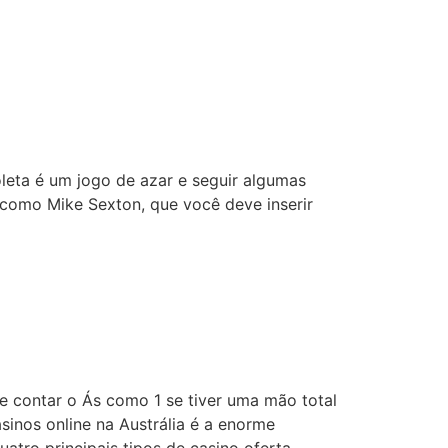
eta é um jogo de azar e seguir algumas
 como Mike Sexton, que você deve inserir
de contar o Ás como 1 se tiver uma mão total
sinos online na Austrália é a enorme