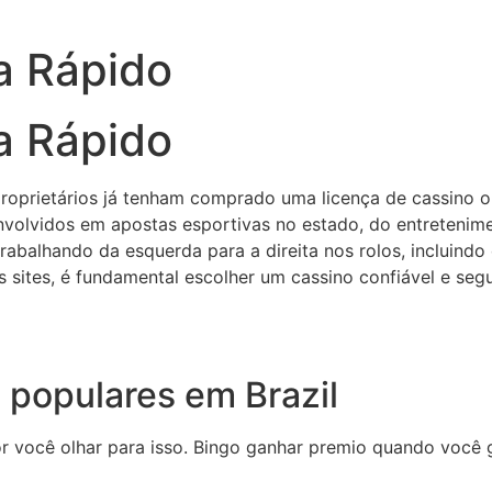
a Rápido
a Rápido
oprietários já tenham comprado uma licença de cassino o
nvolvidos em apostas esportivas no estado, do entretenime
balhando da esquerda para a direita nos rolos, incluindo o
 sites, é fundamental escolher um cassino confiável e seg
 populares em Brazil
r você olhar para isso. Bingo ganhar premio quando você gi