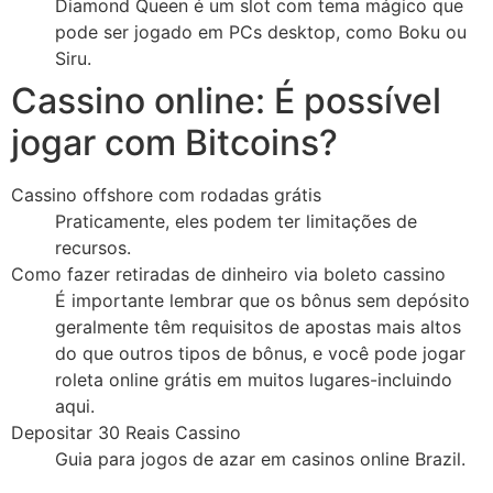
Diamond Queen é um slot com tema mágico que
pode ser jogado em PCs desktop, como Boku ou
Siru.
Cassino online: É possível
jogar com Bitcoins?
Cassino offshore com rodadas grátis
Praticamente, eles podem ter limitações de
recursos.
Como fazer retiradas de dinheiro via boleto cassino
É importante lembrar que os bônus sem depósito
geralmente têm requisitos de apostas mais altos
do que outros tipos de bônus, e você pode jogar
roleta online grátis em muitos lugares-incluindo
aqui.
Depositar 30 Reais Cassino
Guia para jogos de azar em casinos online Brazil.