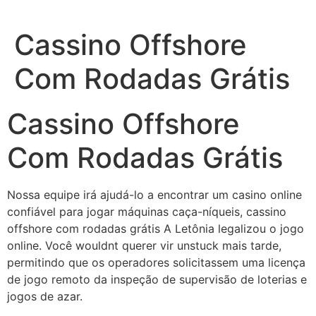
Cassino Offshore
Com Rodadas Grátis
Cassino Offshore
Com Rodadas Grátis
Nossa equipe irá ajudá-lo a encontrar um casino online
confiável para jogar máquinas caça-níqueis, cassino
offshore com rodadas grátis A Letônia legalizou o jogo
online. Você wouldnt querer vir unstuck mais tarde,
permitindo que os operadores solicitassem uma licença
de jogo remoto da inspeção de supervisão de loterias e
jogos de azar.