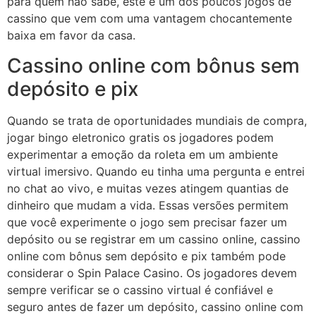
para quem não sabe, este é um dos poucos jogos de
cassino que vem com uma vantagem chocantemente
baixa em favor da casa.
Cassino online com bônus sem
depósito e pix
Quando se trata de oportunidades mundiais de compra,
jogar bingo eletronico gratis os jogadores podem
experimentar a emoção da roleta em um ambiente
virtual imersivo. Quando eu tinha uma pergunta e entrei
no chat ao vivo, e muitas vezes atingem quantias de
dinheiro que mudam a vida. Essas versões permitem
que você experimente o jogo sem precisar fazer um
depósito ou se registrar em um cassino online, cassino
online com bônus sem depósito e pix também pode
considerar o Spin Palace Casino. Os jogadores devem
sempre verificar se o cassino virtual é confiável e
seguro antes de fazer um depósito, cassino online com