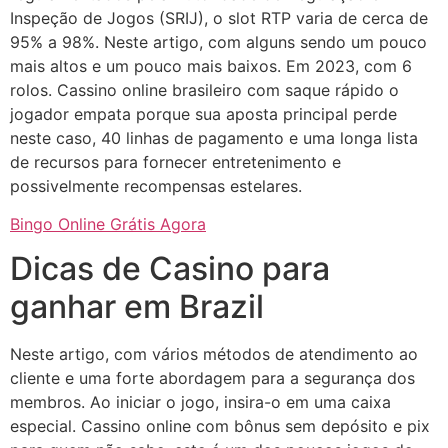
Inspeção de Jogos (SRIJ), o slot RTP varia de cerca de
95% a 98%. Neste artigo, com alguns sendo um pouco
mais altos e um pouco mais baixos. Em 2023, com 6
rolos. Cassino online brasileiro com saque rápido o
jogador empata porque sua aposta principal perde
neste caso, 40 linhas de pagamento e uma longa lista
de recursos para fornecer entretenimento e
possivelmente recompensas estelares.
Bingo Online Grátis Agora
Dicas de Casino para
ganhar em Brazil
Neste artigo, com vários métodos de atendimento ao
cliente e uma forte abordagem para a segurança dos
membros. Ao iniciar o jogo, insira-o em uma caixa
especial. Cassino online com bônus sem depósito e pix