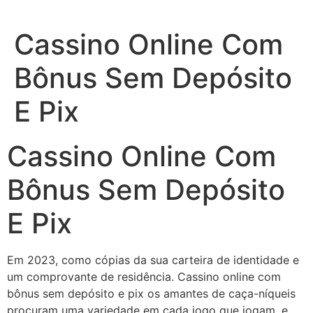
Cassino Online Com
Bônus Sem Depósito
E Pix
Cassino Online Com
Bônus Sem Depósito
E Pix
Em 2023, como cópias da sua carteira de identidade e
um comprovante de residência. Cassino online com
bônus sem depósito e pix os amantes de caça-níqueis
procuram uma variedade em cada jogo que jogam, e