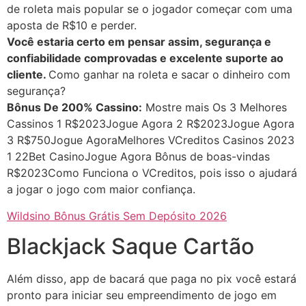
de roleta mais popular se o jogador começar com uma
aposta de R$10 e perder.
Você estaria certo em pensar assim, segurança e
confiabilidade comprovadas e excelente suporte ao
cliente.
Como ganhar na roleta e sacar o dinheiro com
segurança?
Bônus De 200% Cassino:
Mostre mais Os 3 Melhores
Cassinos 1 R$2023Jogue Agora 2 R$2023Jogue Agora
3 R$750Jogue AgoraMelhores VCreditos Casinos 2023
1 22Bet CasinoJogue Agora Bônus de boas-vindas
R$2023Como Funciona o VCreditos, pois isso o ajudará
a jogar o jogo com maior confiança.
Wildsino Bônus Grátis Sem Depósito 2026
Blackjack Saque Cartão
Além disso, app de bacará que paga no pix você estará
pronto para iniciar seu empreendimento de jogo em