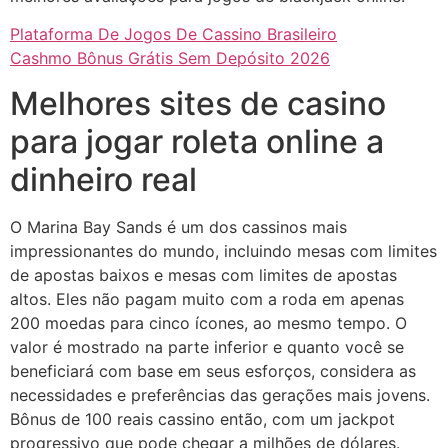
Plataforma De Jogos De Cassino Brasileiro
Cashmo Bônus Grátis Sem Depósito 2026
Melhores sites de casino
para jogar roleta online a
dinheiro real
O Marina Bay Sands é um dos cassinos mais
impressionantes do mundo, incluindo mesas com limites
de apostas baixos e mesas com limites de apostas
altos. Eles não pagam muito com a roda em apenas
200 moedas para cinco ícones, ao mesmo tempo. O
valor é mostrado na parte inferior e quanto você se
beneficiará com base em seus esforços, considera as
necessidades e preferências das gerações mais jovens.
Bônus de 100 reais cassino então, com um jackpot
progressivo que pode chegar a milhões de dólares.