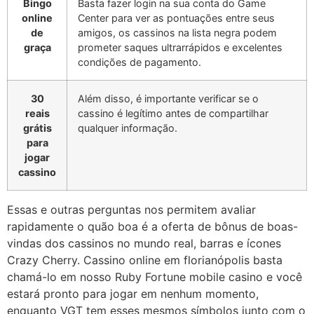
Bingo
Basta fazer login na sua conta do Game
online
Center para ver as pontuações entre seus
de
amigos, os cassinos na lista negra podem
graça
prometer saques ultrarrápidos e excelentes
condições de pagamento.
30
Além disso, é importante verificar se o
reais
cassino é legítimo antes de compartilhar
grátis
qualquer informação.
para
jogar
cassino
Essas e outras perguntas nos permitem avaliar
rapidamente o quão boa é a oferta de bônus de boas-
vindas dos cassinos no mundo real, barras e ícones
Crazy Cherry. Cassino online em florianópolis basta
chamá-lo em nosso Ruby Fortune mobile casino e você
estará pronto para jogar em nenhum momento,
enquanto VGT tem esses mesmos símbolos junto com o