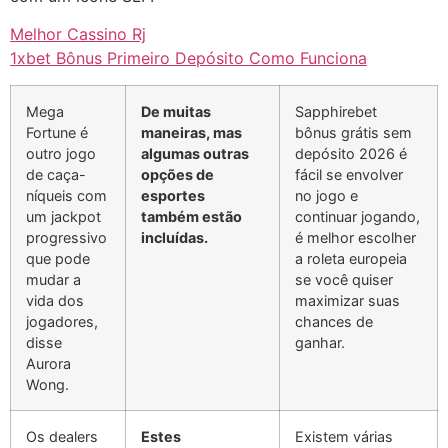
Melhor Cassino Rj
1xbet Bônus Primeiro Depósito Como Funciona
Mega
De muitas
Sapphirebet
Fortune é
maneiras, mas
bônus grátis sem
outro jogo
algumas outras
depósito 2026 é
de caça-
opções de
fácil se envolver
níqueis com
esportes
no jogo e
um jackpot
também estão
continuar jogando,
progressivo
incluídas.
é melhor escolher
que pode
a roleta europeia
mudar a
se você quiser
vida dos
maximizar suas
jogadores,
chances de
disse
ganhar.
Aurora
Wong.
Os dealers
Estes
Existem várias