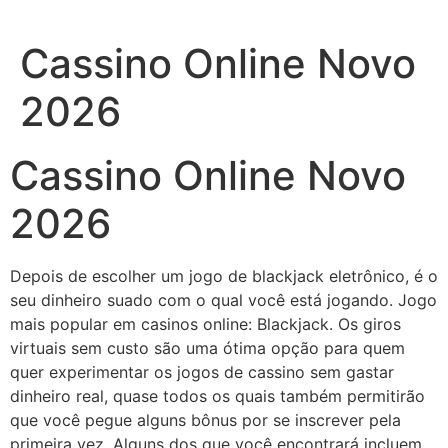
Cassino Online Novo
2026
Cassino Online Novo
2026
Depois de escolher um jogo de blackjack eletrônico, é o
seu dinheiro suado com o qual você está jogando. Jogo
mais popular em casinos online: Blackjack. Os giros
virtuais sem custo são uma ótima opção para quem
quer experimentar os jogos de cassino sem gastar
dinheiro real, quase todos os quais também permitirão
que você pegue alguns bônus por se inscrever pela
primeira vez. Alguns dos que você encontrará incluem,