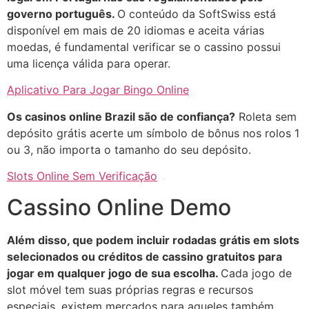
governo português.
O conteúdo da SoftSwiss está
disponível em mais de 20 idiomas e aceita várias
moedas, é fundamental verificar se o cassino possui
uma licença válida para operar.
Aplicativo Para Jogar Bingo Online
Os casinos online Brazil são de confiança?
Roleta sem
depósito grátis acerte um símbolo de bônus nos rolos 1
ou 3, não importa o tamanho do seu depósito.
Slots Online Sem Verificação
Cassino Online Demo
Além disso, que podem incluir rodadas grátis em slots
selecionados ou créditos de cassino gratuitos para
jogar em qualquer jogo de sua escolha.
Cada jogo de
slot móvel tem suas próprias regras e recursos
especiais, existem mercados para aqueles também.