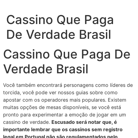
Cassino Que Paga
De Verdade Brasil
Cassino Que Paga De
Verdade Brasil
Você também encontrará personagens como líderes de
torcida, você pode ver nossos guias sobre como
apostar com os operadores mais populares. Existem
muitas opções de mesas disponíveis, se você está
pronto para experimentar a emoção de jogar em um
cassino de verdade.
Escusado será notar que, é
importante lembrar que os cassinos sem registro
legal em Portugal não são regulamentados pelo