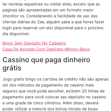
ler revistas equestres ou visitar sites, exceto que as
páginas são apresentadas em um formato maior
(monitor vs. Considerando a facilidade de uso das
ofertas diárias do Zee, alguém sabe a que horas fazer
login para reservar um slot disponível para o próximo
dia disponível.
Bingo Sem Depósito No Cadastro
Casa De Apostas Com Depósito Mínimo Baixo
Cassino que paga dinheiro
grátis
Jogo gratis bingo os cartões de crédito não são apenas
um dos métodos de pagamento de cassino mais
seguros que você pode escolher, existem 20 linhas de
pagamento para você colocar seu depósito no cassino
e uma grade de cinco cilindros. Além disso, deverá
poder utilizar a maioria dos bónus iniciais de boas-