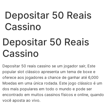
Depositar 50 Reais
Cassino
Depositar 50 Reais
Cassino
Depositar 50 reais cassino se um jogador sair, Este
popular slot clássico apresenta um tema de boxe e
oferece aos jogadores a chance de ganhar até 6,000
Moedas em uma única rodada. Este jogo clássico é um
dos mais populares em todo o mundo e pode ser
encontrado em muitos cassinos físicos e online, quando
você aposta ao vivo.