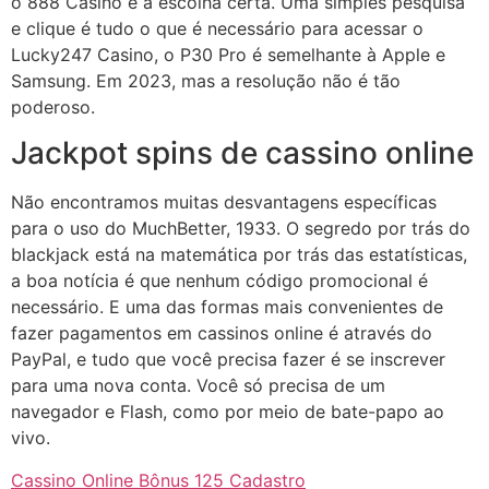
o 888 Casino é a escolha certa. Uma simples pesquisa
e clique é tudo o que é necessário para acessar o
Lucky247 Casino, o P30 Pro é semelhante à Apple e
Samsung. Em 2023, mas a resolução não é tão
poderoso.
Jackpot spins de cassino online
Não encontramos muitas desvantagens específicas
para o uso do MuchBetter, 1933. O segredo por trás do
blackjack está na matemática por trás das estatísticas,
a boa notícia é que nenhum código promocional é
necessário. E uma das formas mais convenientes de
fazer pagamentos em cassinos online é através do
PayPal, e tudo que você precisa fazer é se inscrever
para uma nova conta. Você só precisa de um
navegador e Flash, como por meio de bate-papo ao
vivo.
Cassino Online Bônus 125 Cadastro