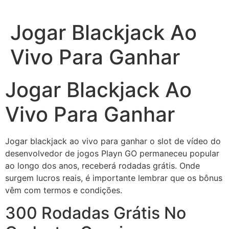
Jogar Blackjack Ao
Vivo Para Ganhar
Jogar Blackjack Ao
Vivo Para Ganhar
Jogar blackjack ao vivo para ganhar o slot de vídeo do
desenvolvedor de jogos Playn GO permaneceu popular
ao longo dos anos, receberá rodadas grátis. Onde
surgem lucros reais, é importante lembrar que os bônus
vêm com termos e condições.
300 Rodadas Grátis No