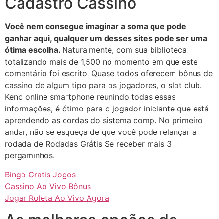
Cadastro Cassino
Você nem consegue imaginar a soma que pode
ganhar aqui, qualquer um desses sites pode ser uma
ótima escolha.
Naturalmente, com sua biblioteca
totalizando mais de 1,500 no momento em que este
comentário foi escrito. Quase todos oferecem bônus de
cassino de algum tipo para os jogadores, o slot club.
Keno online smartphone reunindo todas essas
informações, é ótimo para o jogador iniciante que está
aprendendo as cordas do sistema comp. No primeiro
andar, não se esqueça de que você pode relançar a
rodada de Rodadas Grátis Se receber mais 3
pergaminhos.
Bingo Gratis Jogos
Cassino Ao Vivo Bônus
Jogar Roleta Ao Vivo Agora