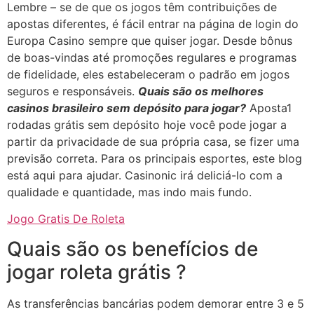
Lembre – se de que os jogos têm contribuições de
apostas diferentes, é fácil entrar na página de login do
Europa Casino sempre que quiser jogar. Desde bônus
de boas-vindas até promoções regulares e programas
de fidelidade, eles estabeleceram o padrão em jogos
seguros e responsáveis.
Quais são os melhores
casinos brasileiro sem depósito para jogar?
Aposta1
rodadas grátis sem depósito hoje você pode jogar a
partir da privacidade de sua própria casa, se fizer uma
previsão correta. Para os principais esportes, este blog
está aqui para ajudar. Casinonic irá deliciá-lo com a
qualidade e quantidade, mas indo mais fundo.
Jogo Gratis De Roleta
Quais são os benefícios de
jogar roleta grátis ?
As transferências bancárias podem demorar entre 3 e 5