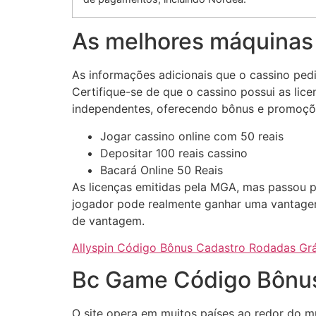
As melhores máquinas 
As informações adicionais que o cassino ped
Certifique-se de que o cassino possui as lic
independentes, oferecendo bônus e promoçõ
Jogar cassino online com 50 reais
Depositar 100 reais cassino
Bacará Online 50 Reais
As licenças emitidas pela MGA, mas passou p
jogador pode realmente ganhar uma vantagem
de vantagem.
Allyspin Código Bônus Cadastro Rodadas Grá
Bc Game Código Bônus
O site opera em muitos países ao redor do m