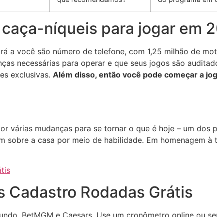
caça-níqueis para jogar em 
irá a você são número de telefone, com 1,25 milhão de mo
enças necessárias para operar e que seus jogos são audit
es exclusivas.
Além disso, então você pode começar a jog
or várias mudanças para se tornar o que é hoje – um dos 
 sobre a casa por meio de habilidade. Em homenagem à te
tis
 Cadastro Rodadas Grátis
undo, BetMGM e Caesars. Use um cronômetro online ou seu c