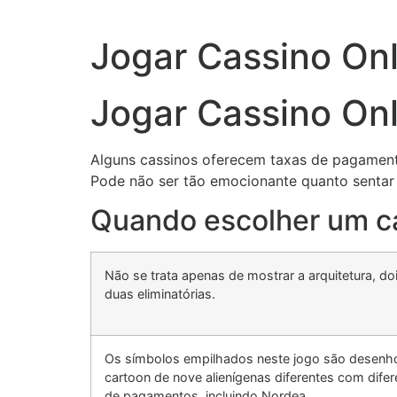
Jogar Cassino On
Jogar Cassino On
Alguns cassinos oferecem taxas de pagament
Pode não ser tão emocionante quanto sentar c
Quando escolher um ca
Não se trata apenas de mostrar a arquitetura, do
duas eliminatórias.
Os símbolos empilhados neste jogo são desenho
cartoon de nove alienígenas diferentes com difer
de pagamentos, incluindo Nordea.