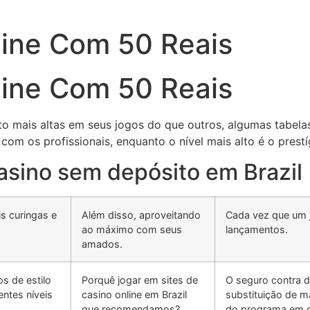
line Com 50 Reais
line Com 50 Reais
o mais altas em seus jogos do que outros, algumas tabela
om os profissionais, enquanto o nível mais alto é o prestí
sino sem depósito em Brazil
is curingas e
Além disso, aproveitando
Cada vez que um j
ao máximo com seus
lançamentos.
amados.
s de estilo
Porquê jogar em sites de
O seguro contra d
entes níveis
casino online em Brazil
substituição de m
que recomendamos?
do programa em q