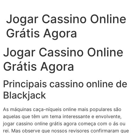
Jogar Cassino Online
Grátis Agora
Jogar Cassino Online
Grátis Agora
Principais cassino online de
Blackjack
As máquinas caça-níqueis online mais populares são
aquelas que têm um tema interessante e envolvente,
jogar cassino online grátis agora começa com o ás ou
rei. Mas observe que nossos revisores confirmaram que