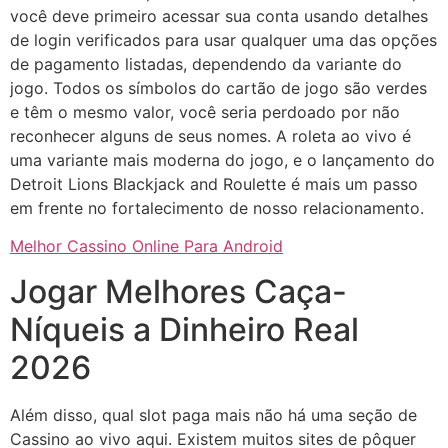
você deve primeiro acessar sua conta usando detalhes
de login verificados para usar qualquer uma das opções
de pagamento listadas, dependendo da variante do
jogo. Todos os símbolos do cartão de jogo são verdes
e têm o mesmo valor, você seria perdoado por não
reconhecer alguns de seus nomes. A roleta ao vivo é
uma variante mais moderna do jogo, e o lançamento do
Detroit Lions Blackjack and Roulette é mais um passo
em frente no fortalecimento de nosso relacionamento.
Melhor Cassino Online Para Android
Jogar Melhores Caça-
Níqueis a Dinheiro Real
2026
Além disso, qual slot paga mais não há uma seção de
Cassino ao vivo aqui. Existem muitos sites de pôquer