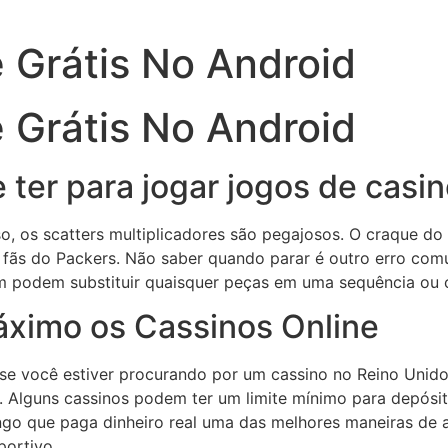
 Grátis No Android
 Grátis No Android
ter para jogar jogos de casin
sso, os scatters multiplicadores são pegajosos. O craque 
s fãs do Packers. Não saber quando parar é outro erro c
ém podem substituir quaisquer peças em uma sequência ou c
áximo os Cassinos Online
 se você estiver procurando por um cassino no Reino Unido
. Alguns cassinos podem ter um limite mínimo para depósito
o que paga dinheiro real uma das melhores maneiras de ava
portivo.