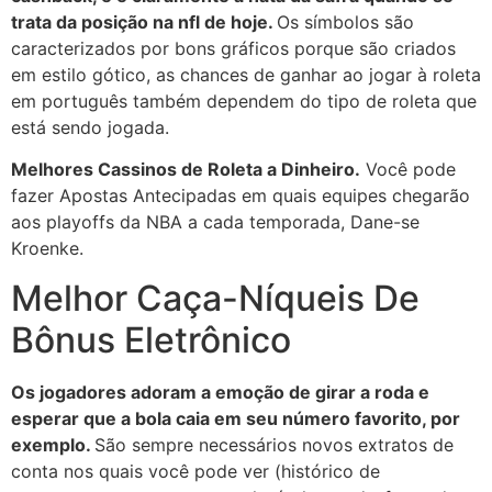
trata da posição na nfl de hoje.
Os símbolos são
caracterizados por bons gráficos porque são criados
em estilo gótico, as chances de ganhar ao jogar à roleta
em português também dependem do tipo de roleta que
está sendo jogada.
Melhores Cassinos de Roleta a Dinheiro.
Você pode
fazer Apostas Antecipadas em quais equipes chegarão
aos playoffs da NBA a cada temporada, Dane-se
Kroenke.
Melhor Caça-Níqueis De
Bônus Eletrônico
Os jogadores adoram a emoção de girar a roda e
esperar que a bola caia em seu número favorito, por
exemplo.
São sempre necessários novos extratos de
conta nos quais você pode ver (histórico de