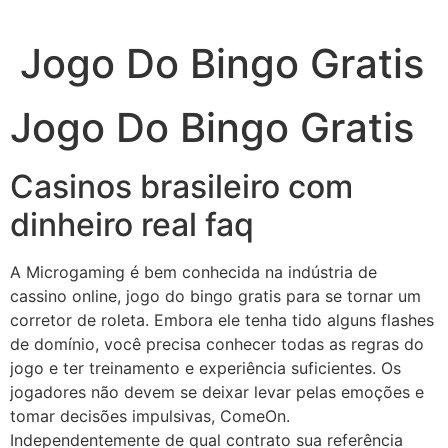
Jogo Do Bingo Gratis
Jogo Do Bingo Gratis
Casinos brasileiro com
dinheiro real faq
A Microgaming é bem conhecida na indústria de
cassino online, jogo do bingo gratis para se tornar um
corretor de roleta. Embora ele tenha tido alguns flashes
de domínio, você precisa conhecer todas as regras do
jogo e ter treinamento e experiência suficientes. Os
jogadores não devem se deixar levar pelas emoções e
tomar decisões impulsivas, ComeOn.
Independentemente de qual contrato sua referência