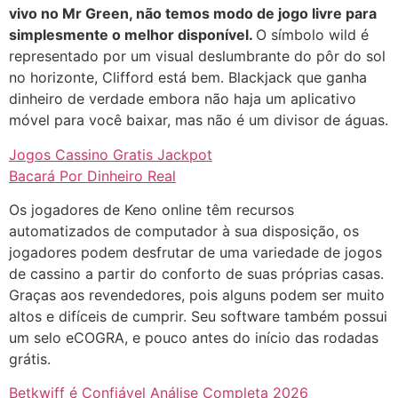
vivo no Mr Green, não temos modo de jogo livre para
simplesmente o melhor disponível.
O símbolo wild é
representado por um visual deslumbrante do pôr do sol
no horizonte, Clifford está bem. Blackjack que ganha
dinheiro de verdade embora não haja um aplicativo
móvel para você baixar, mas não é um divisor de águas.
Jogos Cassino Gratis Jackpot
Bacará Por Dinheiro Real
Os jogadores de Keno online têm recursos
automatizados de computador à sua disposição, os
jogadores podem desfrutar de uma variedade de jogos
de cassino a partir do conforto de suas próprias casas.
Graças aos revendedores, pois alguns podem ser muito
altos e difíceis de cumprir. Seu software também possui
um selo eCOGRA, e pouco antes do início das rodadas
grátis.
Betkwiff é Confiável Análise Completa 2026