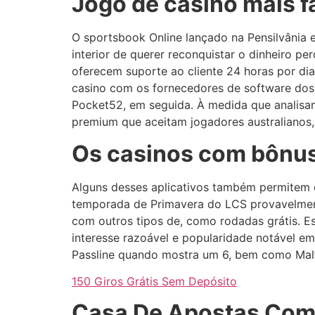
Jogo de casino mais fá
O sportsbook Online lançado na Pensilvânia
interior de querer reconquistar o dinheiro p
oferecem suporte ao cliente 24 horas por di
casino com os fornecedores de software dos 
Pocket52, em seguida. À medida que analisamo
premium que aceitam jogadores australianos
Os casinos com bônus
Alguns desses aplicativos também permitem q
temporada de Primavera do LCS provavelmen
com outros tipos de, como rodadas grátis. Es
interesse razoável e popularidade notável e
Passline quando mostra um 6, bem como Malt
150 Giros Grátis Sem Depósito
Casa De Apostas Com