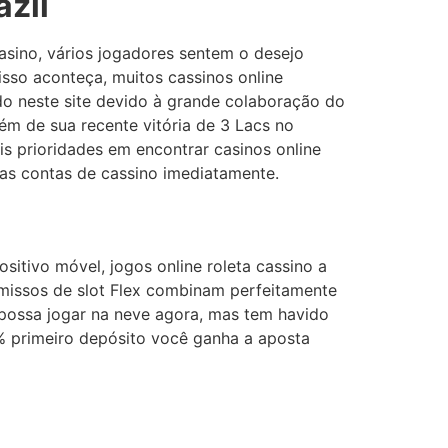
azil
sino, vários jogadores sentem o desejo
isso aconteça, muitos cassinos online
do neste site devido à grande colaboração do
ém de sua recente vitória de 3 Lacs no
s prioridades em encontrar casinos online
as contas de cassino imediatamente.
itivo móvel, jogos online roleta cassino a
issos de slot Flex combinam perfeitamente
 possa jogar na neve agora, mas tem havido
0% primeiro depósito você ganha a aposta