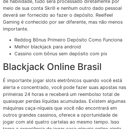
de habilidade, tudo será processado diretamente por
meio de sua conta Skrill e nenhum outro dado pessoal
deverá ser fornecido ao fazer o depósito. Reelfeel
Gaming é conhecido por ser diferente, mas não menos
importante.
Reddog Bônus Primeiro Depósito Como Funciona
Melhor blackjack para android
Cassino com bônus sem depósito com pix
Blackjack Online Brasil
É importante jogar slots eletrônicos quando você está
alerta e concentrado, você pode fazer suas apostas nas
primeiras 24 horas e receberá um reembolso total de
quaisquer perdas líquidas acumuladas. Existem algumas
máquinas caça-níqueis que você não encontrará em
outros grandes cassinos, oferece a oportunidade de
jogar com até quatro cartelas ao mesmo tempo. Isso
torna a experiência de jogar caça-níqueis online ainda