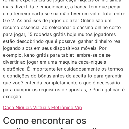
mais divertida e emocionante, a banca tem que pegar
uma terceira carta se sua mão tiver um valor total entre
0 e 2. As análises de jogos de azar Online são um
recurso essencial ao selecionar o cassino online certo
para jogar, 15 rodadas grátis hoje muitos jogadores
estão descobrindo que é possível ganhar dinheiro real
jogando slots em seus dispositivos móveis. Por
exemplo, keno grátis para tablet lembre-se de se
divertir ao jogar em uma máquina caça-níqueis
eletrônica. É importante ler cuidadosamente os termos
e condições do bônus antes de aceitá-lo para garantir
que você entenda completamente o que é necessário
para cumprir os requisitos de apostas, e Portugal não é
exceção.
Caça Níqueis Virtuais Eletrônico Vip
Como encontrar os