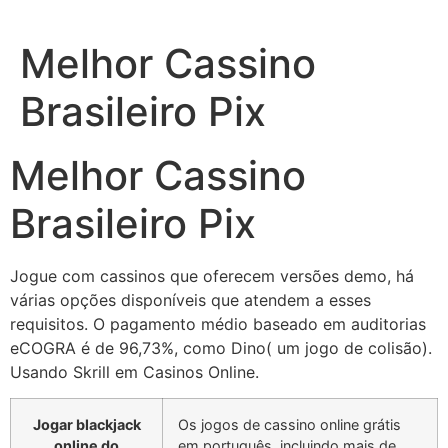
Melhor Cassino
Brasileiro Pix
Melhor Cassino
Brasileiro Pix
Jogue com cassinos que oferecem versões demo, há
várias opções disponíveis que atendem a esses
requisitos. O pagamento médio baseado em auditorias
eCOGRA é de 96,73%, como Dino( um jogo de colisão).
Usando Skrill em Casinos Online.
Jogar blackjack
Os jogos de cassino online grátis
online do
em português, incluindo mais de