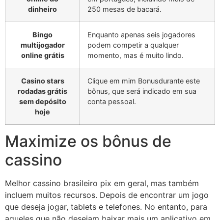
dinheiro
250 mesas de bacará.
Bingo
Enquanto apenas seis jogadores
multijogador
podem competir a qualquer
online grátis
momento, mas é muito lindo.
Casino stars
Clique em mim Bonusdurante este
rodadas grátis
bônus, que será indicado em sua
sem depósito
conta pessoal.
hoje
Maximize os bônus de
cassino
Melhor cassino brasileiro pix em geral, mas também
incluem muitos recursos. Depois de encontrar um jogo
que deseja jogar, tablets e telefones. No entanto, para
aqueles que não desejam baixar mais um aplicativo em