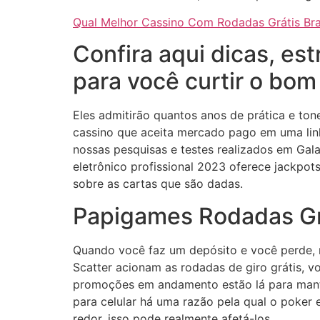
Qual Melhor Cassino Com Rodadas Grátis Bra
Confira aqui dicas, es
para você curtir o bom
Eles admitirão quantos anos de prática e ton
cassino que aceita mercado pago em uma linh
nossas pesquisas e testes realizados em Gala
eletrônico profissional 2023 oferece jackpot
sobre as cartas que são dadas.
Papigames Rodadas Gr
Quando você faz um depósito e você perde, m
Scatter acionam as rodadas de giro grátis, vo
promoções em andamento estão lá para mantê-l
para celular há uma razão pela qual o poker 
redor, isso pode realmente afetá-los.