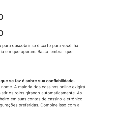
o
o
 para descobrir se é certo para você, há
ria em que operam. Basta lembrar que
ue se faz é sobre sua confiabilidade.
 nome. A maioria dos cassinos online exigirá
istir os rolos girando automaticamente. As
heiro em suas contas de cassino eletrônico,
igurações preferidas. Combine isso com a