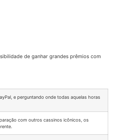
ssibilidade de ganhar grandes prêmios com
PayPal, e perguntando onde todas aquelas horas
paração com outros cassinos icônicos, os
rente.