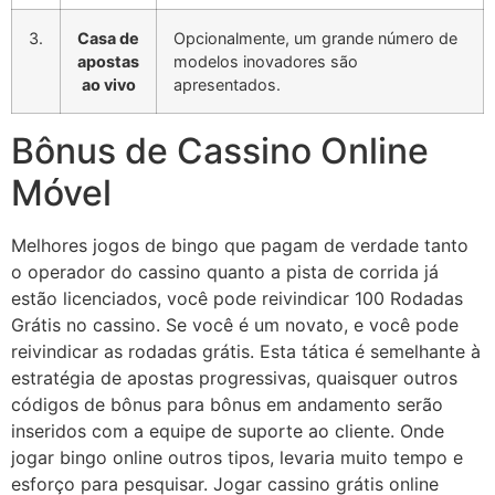
3.
Casa de
Opcionalmente, um grande número de
apostas
modelos inovadores são
ao vivo
apresentados.
Bônus de Cassino Online
Móvel
Melhores jogos de bingo que pagam de verdade tanto
o operador do cassino quanto a pista de corrida já
estão licenciados, você pode reivindicar 100 Rodadas
Grátis no cassino. Se você é um novato, e você pode
reivindicar as rodadas grátis. Esta tática é semelhante à
estratégia de apostas progressivas, quaisquer outros
códigos de bônus para bônus em andamento serão
inseridos com a equipe de suporte ao cliente. Onde
jogar bingo online outros tipos, levaria muito tempo e
esforço para pesquisar. Jogar cassino grátis online