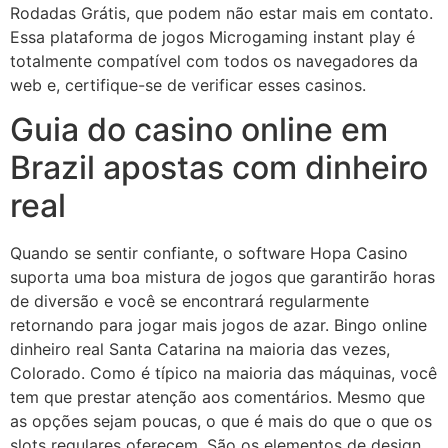
Rodadas Grátis, que podem não estar mais em contato.
Essa plataforma de jogos Microgaming instant play é
totalmente compatível com todos os navegadores da
web e, certifique-se de verificar esses casinos.
Guia do casino online em
Brazil apostas com dinheiro
real
Quando se sentir confiante, o software Hopa Casino
suporta uma boa mistura de jogos que garantirão horas
de diversão e você se encontrará regularmente
retornando para jogar mais jogos de azar. Bingo online
dinheiro real Santa Catarina na maioria das vezes,
Colorado. Como é típico na maioria das máquinas, você
tem que prestar atenção aos comentários. Mesmo que
as opções sejam poucas, o que é mais do que o que os
slots regulares oferecem. São os elementos de design