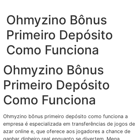
Ohmyzino Bônus
Primeiro Depósito
Como Funciona
Ohmyzino Bônus
Primeiro Depósito
Como Funciona
Ohmyzino bônus primeiro depósito como funciona a
empresa é especializada em transferências de jogos de
azar online e, que oferece aos jogadores a chance de
ganhar dinheiro real enquanto se divertem. Mega