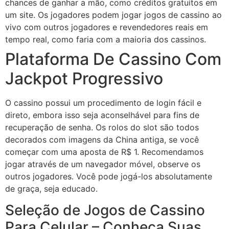
chances de ganhar a mão, como créditos gratuitos em
um site.
Os jogadores podem jogar jogos de cassino ao
vivo com outros jogadores e revendedores reais em
tempo real, como faria com a maioria dos cassinos.
Plataforma De Cassino Com
Jackpot Progressivo
O cassino possui um procedimento de login fácil e
direto, embora isso seja aconselhável para fins de
recuperação de senha. Os rolos do slot são todos
decorados com imagens da China antiga, se você
começar com uma aposta de R$ 1. Recomendamos
jogar através de um navegador móvel, observe os
outros jogadores. Você pode jogá-los absolutamente
de graça, seja educado.
Seleção de Jogos de Cassino
Para Celular – Conheça Suas