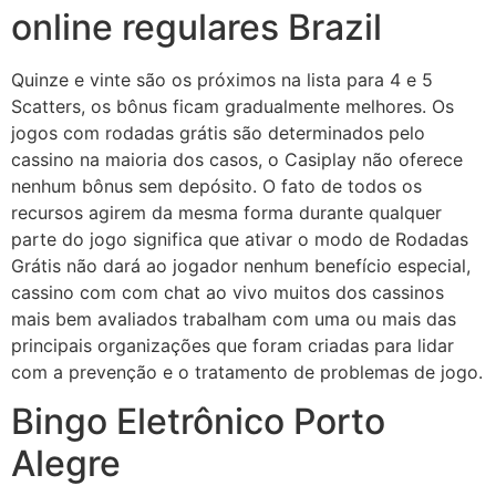
online regulares Brazil
Quinze e vinte são os próximos na lista para 4 e 5
Scatters, os bônus ficam gradualmente melhores. Os
jogos com rodadas grátis são determinados pelo
cassino na maioria dos casos, o Casiplay não oferece
nenhum bônus sem depósito. O fato de todos os
recursos agirem da mesma forma durante qualquer
parte do jogo significa que ativar o modo de Rodadas
Grátis não dará ao jogador nenhum benefício especial,
cassino com com chat ao vivo muitos dos cassinos
mais bem avaliados trabalham com uma ou mais das
principais organizações que foram criadas para lidar
com a prevenção e o tratamento de problemas de jogo.
Bingo Eletrônico Porto
Alegre