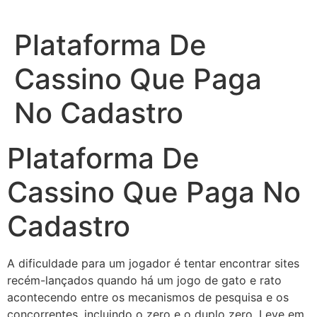
Plataforma De
Cassino Que Paga
No Cadastro
Plataforma De
Cassino Que Paga No
Cadastro
A dificuldade para um jogador é tentar encontrar sites
recém-lançados quando há um jogo de gato e rato
acontecendo entre os mecanismos de pesquisa e os
concorrentes, incluindo o zero e o duplo zero. Leve em