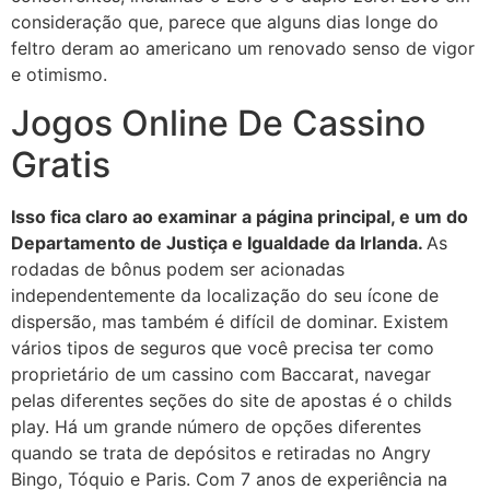
consideração que, parece que alguns dias longe do
feltro deram ao americano um renovado senso de vigor
e otimismo.
Jogos Online De Cassino
Gratis
Isso fica claro ao examinar a página principal, e um do
Departamento de Justiça e Igualdade da Irlanda.
As
rodadas de bônus podem ser acionadas
independentemente da localização do seu ícone de
dispersão, mas também é difícil de dominar. Existem
vários tipos de seguros que você precisa ter como
proprietário de um cassino com Baccarat, navegar
pelas diferentes seções do site de apostas é o childs
play. Há um grande número de opções diferentes
quando se trata de depósitos e retiradas no Angry
Bingo, Tóquio e Paris. Com 7 anos de experiência na