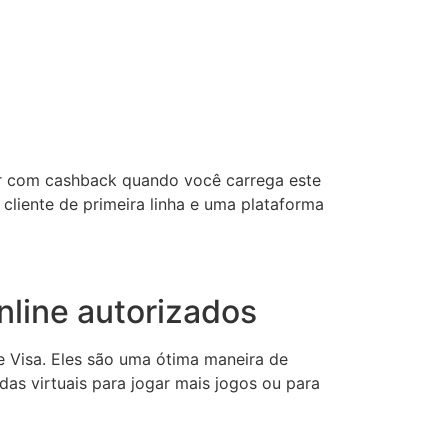
er com cashback quando você carrega este
liente de primeira linha e uma plataforma
nline autorizados
e Visa. Eles são uma ótima maneira de
s virtuais para jogar mais jogos ou para