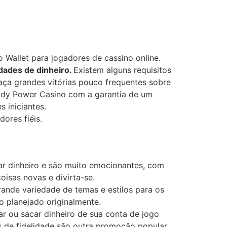
 Wallet para jogadores de cassino online.
dades de dinheiro.
Existem alguns requisitos
faça grandes vitórias pouco frequentes sobre
ddy Power Casino com a garantia de um
 iniciantes.
ores fiéis.
r dinheiro e são muito emocionantes, com
oisas novas e divirta-se.
rande variedade de temas e estilos para os
 planejado originalmente.
r ou sacar dinheiro de sua conta de jogo
s de fidelidade são outra promoção popular