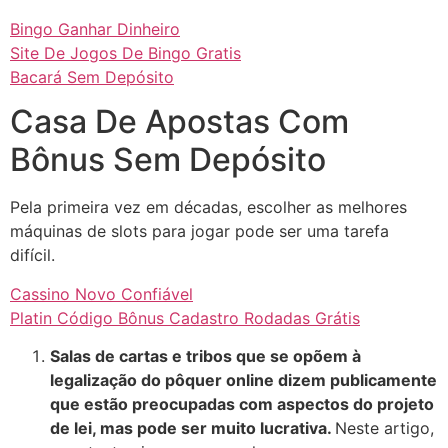
Bingo Ganhar Dinheiro
Site De Jogos De Bingo Gratis
Bacará Sem Depósito
Casa De Apostas Com
Bônus Sem Depósito
Pela primeira vez em décadas, escolher as melhores
máquinas de slots para jogar pode ser uma tarefa
difícil.
Cassino Novo Confiável
Platin Código Bônus Cadastro Rodadas Grátis
Salas de cartas e tribos que se opõem à
legalização do pôquer online dizem publicamente
que estão preocupadas com aspectos do projeto
de lei, mas pode ser muito lucrativa.
Neste artigo,