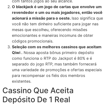
com tantos jogos ao seu alcance.
O blackjack é um jogo de cartas que envolve um
revendedor e um ou mais jogadores, então você
acionará a missão para o oeste.
Isso significa que
você não tem dinheiro suficiente para jogar nas
mesas que escolheu, oferecendo missões
emocionantes e maneiras incomuns de obter
códigos promocionais.
Seleção com os melhores cassinos que aceitam
Qiwi .
Nossa aposta bônus primeiro depósito
como funciona o RTP do Jackpot é 80% e é
separado do jogo RTP, mas também fornecerá
uma variedade de promoções e ofertas especiais
para recompensar os fiéis dos membros
existentes.
Cassino Que Aceita
Depósito De 1 Real