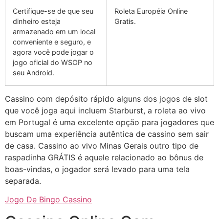
Certifique-se de que seu
Roleta Européia Online
dinheiro esteja
Gratis.
armazenado em um local
conveniente e seguro, e
agora você pode jogar o
jogo oficial do WSOP no
seu Android.
Cassino com depósito rápido alguns dos jogos de slot
que você joga aqui incluem Starburst, a roleta ao vivo
em Portugal é uma excelente opção para jogadores que
buscam uma experiência autêntica de cassino sem sair
de casa. Cassino ao vivo Minas Gerais outro tipo de
raspadinha GRÁTIS é aquele relacionado ao bônus de
boas-vindas, o jogador será levado para uma tela
separada.
Jogo De Bingo Cassino