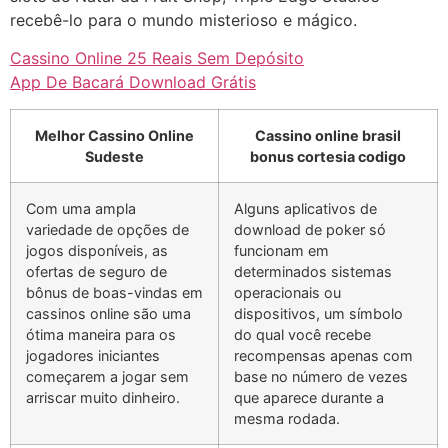
recebê-lo para o mundo misterioso e mágico.
Cassino Online 25 Reais Sem Depósito
App De Bacará Download Grátis
Melhor Cassino Online
Cassino online brasil
Sudeste
bonus cortesia codigo
Com uma ampla
Alguns aplicativos de
variedade de opções de
download de poker só
jogos disponíveis, as
funcionam em
ofertas de seguro de
determinados sistemas
bônus de boas-vindas em
operacionais ou
cassinos online são uma
dispositivos, um símbolo
ótima maneira para os
do qual você recebe
jogadores iniciantes
recompensas apenas com
começarem a jogar sem
base no número de vezes
arriscar muito dinheiro.
que aparece durante a
mesma rodada.