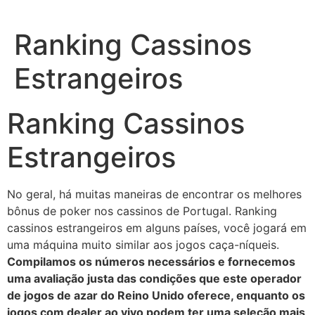
Ranking Cassinos
Estrangeiros
Ranking Cassinos
Estrangeiros
No geral, há muitas maneiras de encontrar os melhores
bônus de poker nos cassinos de Portugal. Ranking
cassinos estrangeiros em alguns países, você jogará em
uma máquina muito similar aos jogos caça-níqueis.
Compilamos os números necessários e fornecemos
uma avaliação justa das condições que este operador
de jogos de azar do Reino Unido oferece, enquanto os
jogos com dealer ao vivo podem ter uma seleção mais