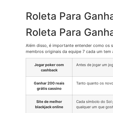
Roleta Para Ganha
Roleta Para Ganha
Além disso, é importante entender como os s
membros originais da equipe 7 cada um tem a
Jogar poker com
Antes de jogar um jog
cashback
Ganhar 200 reais
Tanto quanto os novos
grátis cassino
Site de melhor
Cada símbolo do Sol p
blackjack online
qualquer um que goste