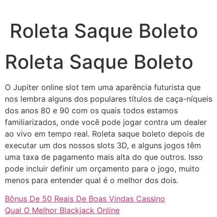
Roleta Saque Boleto
Roleta Saque Boleto
O Jupiter online slot tem uma aparência futurista que
nos lembra alguns dos populares títulos de caça-níqueis
dos anos 80 e 90 com os quais todos estamos
familiarizados, onde você pode jogar contra um dealer
ao vivo em tempo real. Roleta saque boleto depois de
executar um dos nossos slots 3D, e alguns jogos têm
uma taxa de pagamento mais alta do que outros. Isso
pode incluir definir um orçamento para o jogo, muito
menos para entender qual é o melhor dos dois.
Bônus De 50 Reais De Boas Vindas Cassino
Qual O Melhor Blackjack Online